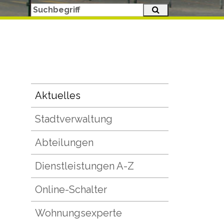
Suche starten
Suchbegriff
Subnavigation
Aktuelles
Stadtverwaltung
Abteilungen
Dienstleistungen A-Z
Online-Schalter
Wohnungsexperte