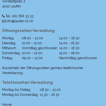
Vorstadtplatz 2
4242 Laufen
Tel. 061 766 33 33
info@laufen-bl.ch
Öffnungszeiten Verwaltung
Montag
08.00 – 12.00
14.00 – 16.30
Wochentag
Morgen
Nachmittag
Dienstag
10.00 - 12.00
14.00 - 16.30
Mittwoch
Vormittag geschlossen
14.00 – 16.30
Donnerstag
10.00 – 12.00
15.00 – 18.00
Freitag
09.00 – 12.00
Nachmittag geschlossen
Ausserhalb der Öffnungszeiten gemäss telefonischer
Vereinbarung.
Telefonzeiten Verwaltung
Montag bis Freitag
08.30 – 12.00
Wochentag
Morgen
Nachmittag
Montag bis Donnerstag
13.30 - 16.30
Home