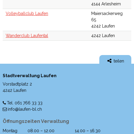
4144 Arlesheim
Volleyballclub Laufen
Maiersackerweg
65
4242 Laufen
Wanderclub Laufental
4242 Laufen
teilen
Stadtverwaltung Laufen
Vorstadtplatz 2
4242 Laufen
Tel. 061 766 33 33
info@laufen-bl.ch
Öffnungszeiten Verwaltung
Montag
08.00 – 12.00
14.00 – 16.30
Wochentag
Morgen
Nachmittag