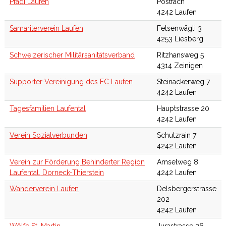
Pfadi Laufen
Postfach
4242 Laufen
Samariterverein Laufen
Felsenwägli 3
4253 Liesberg
Schweizerischer Militärsanitätsverband
Ritzhansweg 5
4314 Zeinigen
Supporter-Vereinigung des FC Laufen
Steinackerweg 7
4242 Laufen
Tagesfamilien Laufental
Hauptstrasse 20
4242 Laufen
Verein Sozialverbunden
Schutzrain 7
4242 Laufen
Verein zur Förderung Behinderter Region
Amselweg 8
Laufental, Dorneck-Thierstein
4242 Laufen
Wanderverein Laufen
Delsbergerstrasse
202
4242 Laufen
Wölfe St. Martin
Jurastrasse 26