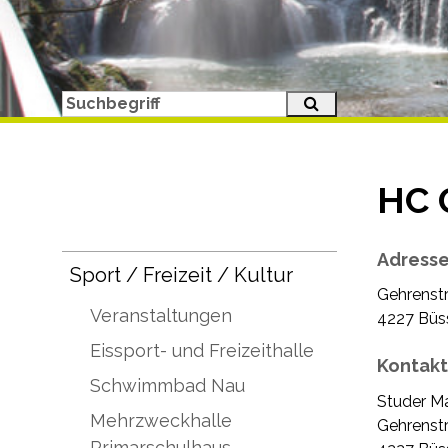
Suche starten
Suchbegriff
HC 
Subnavigation
Adress
Sport / Freizeit / Kultur
Gehrenst
Veranstaltungen
4227 Büs
Eissport- und Freizeithalle
Kontakt
Schwimmbad Nau
Studer M
Mehrzweckhalle
Gehrenst
Primarschulhaus