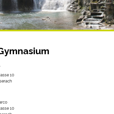
Gymnasium
e
rasse 10
serach
arco
rasse 10