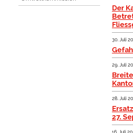
Der K
Betre
Flies
30. Juli 2
Gefah
29. Juli 2
Breite
Kanto
28. Juli 2
Ersat
27. S
16. Juli 2