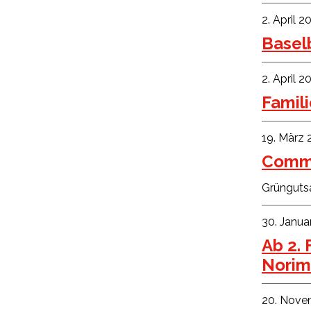
2. April 2
Basel
2. April 2
Famil
19. März
Commu
Grüngutsa
30. Janua
Ab 2.
Norim
20. Nove