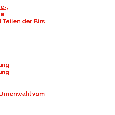
e-,
he
Teilen der Birs
lung
ung
– Urnenwahl vom