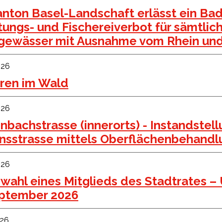
anton Basel-Landschaft erlässt ein Bad
tungs- und Fischereiverbot für sämtlic
sgewässer mit Ausnahme vom Rhein und 
026
ren im Wald
026
nbachstrasse (innerorts) - Instandstel
nsstrasse mittels Oberflächenbehandl
026
zwahl eines Mitglieds des Stadtrates 
eptember 2026
026