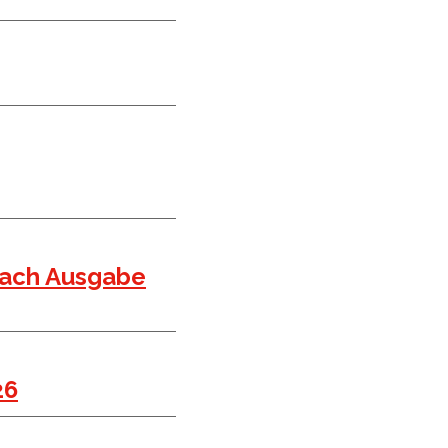
each Ausgabe
26