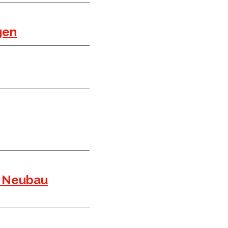
gen
m Neubau