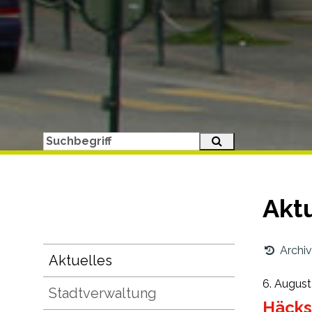
Suche starten
Suchbegriff
Akt
Subnavigation
Archiv
Aktuelles
6. Augus
Stadtverwaltung
Häckse