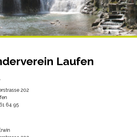
derverein Laufen
e
erstrasse 202
fen
761 64 95
Erwin