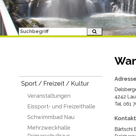
Suche starten
Suchbegriff
Wan
Subnavigation
Adress
Sport / Freizeit / Kultur
Delsberg
Veranstaltungen
4242 Lau
Tel. 061 
Eissport- und Freizeithalle
Schwimmbad Nau
Kontakt
Mehrzweckhalle
Bärtschi 
Primarschulhaus