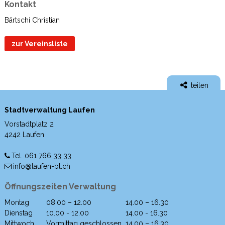
Kontakt
Bärtschi Christian
zur Vereinsliste
teilen
Stadtverwaltung Laufen
Vorstadtplatz 2
4242 Laufen
Tel. 061 766 33 33
info@laufen-bl.ch
Öffnungszeiten Verwaltung
Montag
08.00 – 12.00
14.00 – 16.30
Wochentag
Morgen
Nachmittag
Dienstag
10.00 - 12.00
14.00 - 16.30
Mittwoch
Vormittag geschlossen
14.00 – 16.30