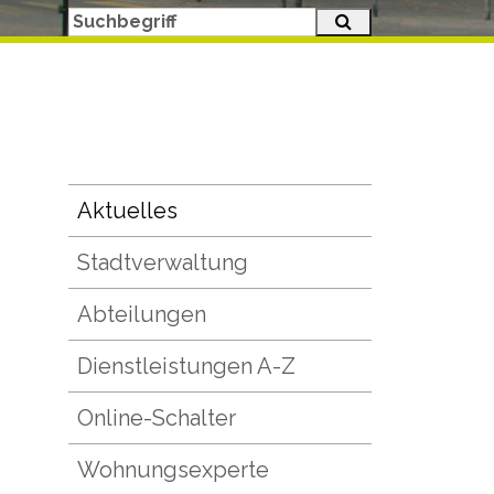
Suche starten
Suchbegriff
Subnavigation
Aktuelles
Stadtverwaltung
Abteilungen
Dienstleistungen A-Z
Online-Schalter
Wohnungsexperte