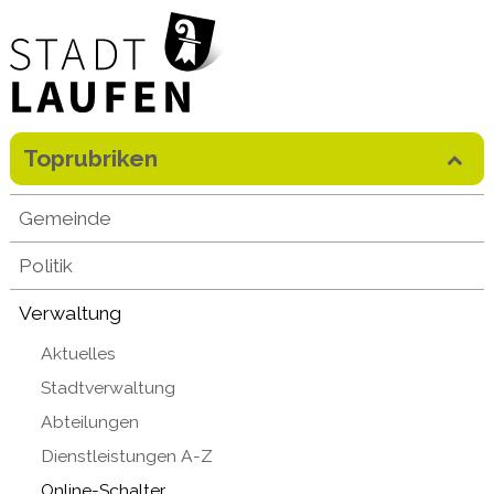
Direkt zum Inhalt springen
Toprubriken
Mobilenavigation
Gemeinde
Politik
Verwaltung
Aktuelles
Stadtverwaltung
Abteilungen
Dienstleistungen A-Z
Online-Schalter