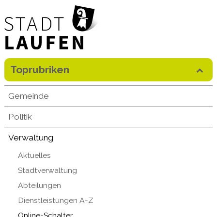
Direkt zum Inhalt springen
Toprubriken
Mobilenavigation
Gemeinde
Politik
Verwaltung
Aktuelles
Stadtverwaltung
Abteilungen
Dienstleistungen A-Z
Online-Schalter