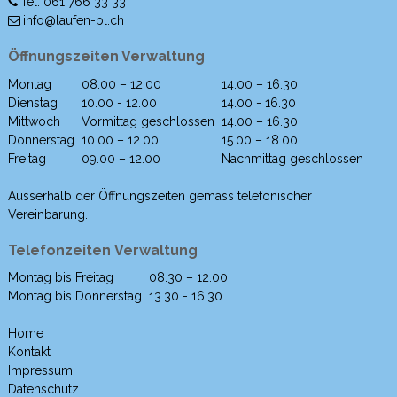
Tel. 061 766 33 33
info@laufen-bl.ch
Öffnungszeiten Verwaltung
Montag
08.00 – 12.00
14.00 – 16.30
Wochentag
Morgen
Nachmittag
Dienstag
10.00 - 12.00
14.00 - 16.30
Mittwoch
Vormittag geschlossen
14.00 – 16.30
Donnerstag
10.00 – 12.00
15.00 – 18.00
Freitag
09.00 – 12.00
Nachmittag geschlossen
Ausserhalb der Öffnungszeiten gemäss telefonischer
Vereinbarung.
Telefonzeiten Verwaltung
Montag bis Freitag
08.30 – 12.00
Wochentag
Morgen
Nachmittag
Montag bis Donnerstag
13.30 - 16.30
Home
Kontakt
Impressum
Datenschutz