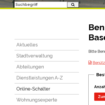
Suche starten
Suchbegriff
Ben
Bas
Subnavigation
Aktuelles
Bitte Be
Stadtverwaltung
Benütz
Abteilungen
Bes
Dienstleistungen A-Z
Anza
Online-Schalter
Zum
Wohnungsexperte