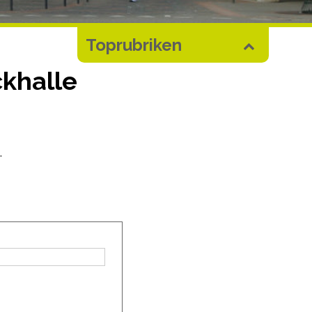
Toprubriken
khalle
.