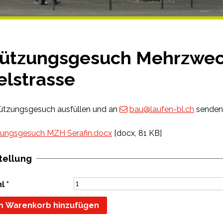
ützungsgesuch Mehrzwec
elstrasse
nützungsgesuch ausfüllen und an
bau@laufen-bl.ch
senden
ungsgesuch MZH Serafin.docx
[docx, 81 KB]
tellung
hl
*
 Warenkorb hinzufügen