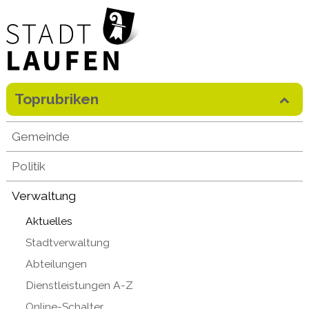
Direkt zum Inhalt springen
Toprubriken
Mobilenavigation
Gemeinde
Politik
Verwaltung
Aktuelles
Stadtverwaltung
Abteilungen
Dienstleistungen A-Z
Online-Schalter