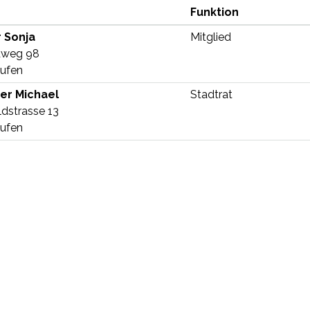
Funktion
Funktion
r
Sonja
Mitglied
dweg 98
ufen
Funktion
er
Michael
Stadtrat
ldstrasse 13
ufen