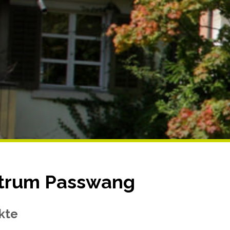
trum Passwang
kte