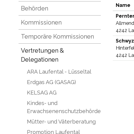
Name
Behörden
Pernte
Kommissionen
Allmen
4242 La
Temporäre Kommissionen
Schwyz
Hinterfe
Vertretungen &
4242 La
Delegationen
ARA Laufental - Lüsseltal
Erdgas AG (GASAG)
KELSAG AG
Kindes- und
Erwachsenenschutzbehörde
Mütter- und Väterberatung
Promotion Laufental