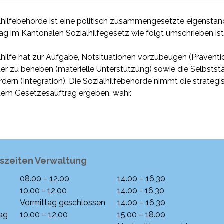
lhilfebehörde ist eine politisch zusammengesetzte eigenstän
ag im Kantonalen Sozialhilfegesetz wie folgt umschrieben ist
lhilfe hat zur Aufgabe, Notsituationen vorzubeugen (Präventi
der zu beheben (materielle Unterstützung) sowie die Selbststä
rdern (Integration). Die Sozialhilfebehörde nimmt die strateg
dem Gesetzesauftrag ergeben, wahr.
szeiten Verwaltung
08.00 – 12.00
14.00 – 16.30
ntag
Morgen
Nachmittag
10.00 - 12.00
14.00 - 16.30
Vormittag geschlossen
14.00 – 16.30
ag
10.00 – 12.00
15.00 – 18.00