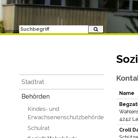
Suche starten
Suchbegriff
Soz
Konta
Subnavigation
Stadtrat
Name
Behörden
Begzat
Kindes- und
Wahlens
Erwachsenenschutzbehörde
4242 La
Schulrat
Croll
Da
Schütz