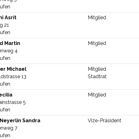
ufen
Funktion
ni
Asrit
Mitglied
g 21
ufen
Funktion
d
Martin
Mitglied
lenweg 4
ufen
Funktion
er
Michael
Mitglied
ldstrasse 13
Stadtrat
ufen
Funktion
cilia
Mitglied
ainstrasse 5
ufen
Funktion
Neyerlin
Sandra
Vize-Präsident
lenweg 7
ufen