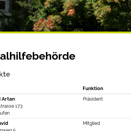
ialhilfebehörde
kte
Funktion
Funktion
i
Artan
Präsident
trasse 173
ufen
Funktion
vid
Mitglied
enweg 5