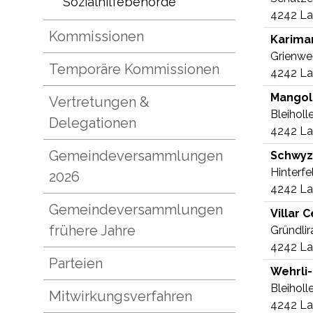
Sozialhilfebehörde
4242 La
Kommissionen
Karima
Grienwe
Temporäre Kommissionen
4242 La
Mangol
Vertretungen &
Bleihol
Delegationen
4242 La
Gemeindeversammlungen
Schwyz
Hinterfe
2026
4242 La
Gemeindeversammlungen
Villar
Ce
frühere Jahre
Gründlir
4242 La
Parteien
Wehrli-
Bleihol
Mitwirkungsverfahren
4242 La